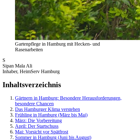
Gartenpflege in Hamburg mit Hecken- und
Rasenarbeiten
S
Sipan Mala Ali
Inhaber, HeimServ Hamburg
Inhaltsverzeichnis
Gärtnern in Hamburg: Besondere Herausforderungen,
besondere Chancen
Das Hamburger Klima verstehen
Frühling in Hamburg (März bis Mai)
März: Die Vorbereitung
April: Der Startschuss
Mai: Vorsicht vor Spätfrost
Sommer in Hamburg (Juni bis August)