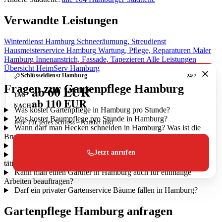
Verwandte Leistungen
Winterdienst Hamburg
Schneeräumung, Streudienst
Hausmeisterservice Hamburg
Wartung, Pflege, Reparaturen
Maler
Hamburg
Innenanstrich, Fassade, Tapezieren
Alle Leistungen
Übersicht HeimServ Hamburg
Schlüsseldienst Hamburg
24/7
ab 60 EUR
Fragen zur Gartenpflege Hamburg
TAG
ab 110 EUR
NACHT
Was kostet Gartenpflege in Hamburg pro Stunde?
Was kostet Baumpflege pro Stunde in Hamburg?
Jede Tür, jedes Schloss – Anfahrt inkl.
Wann darf man Hecken schneiden in Hamburg? Was ist die
Brut- und Setzzeit?
Übernimmt HeimServ auch den Winterdienst in Hamburg?
Jetzt anrufen
In welchen Hamburger Stadtteilen ist HeimServ als Gärtner
tätig?
Kann man einen Gärtner in Hamburg auch für einmalige
Arbeiten beauftragen?
Darf ein privater Gartenservice Bäume fällen in Hamburg?
Gartenpflege Hamburg anfragen