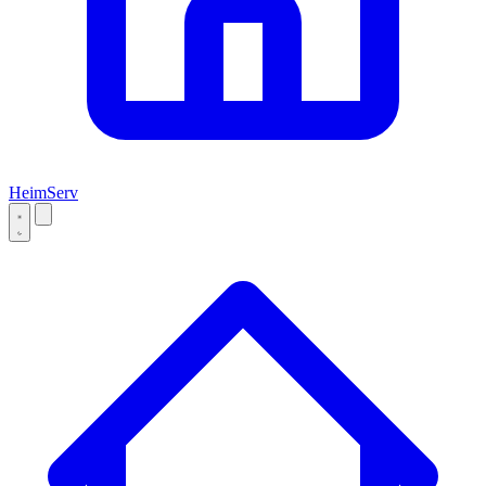
Heim
Serv