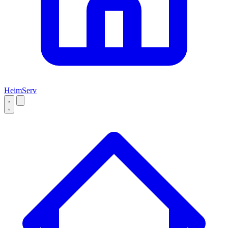
Heim
Serv