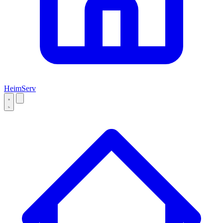
Heim
Serv