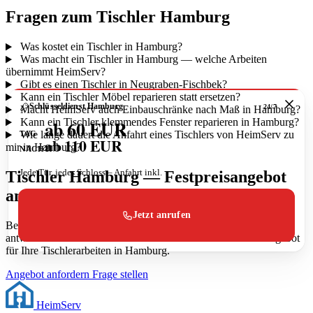
Fragen zum Tischler Hamburg
Was kostet ein Tischler in Hamburg?
Was macht ein Tischler in Hamburg — welche Arbeiten
übernimmt HeimServ?
Gibt es einen Tischler in Neugraben-Fischbek?
Kann ein Tischler Möbel reparieren statt ersetzen?
Schlüsseldienst Hamburg
24/7
Macht HeimServ auch Einbauschränke nach Maß in Hamburg?
ab 60 EUR
Kann ein Tischler klemmendes Fenster reparieren in Hamburg?
Wie lange dauert die Anfahrt eines Tischlers von HeimServ zu
TAG
ab 110 EUR
mir in Hamburg?
NACHT
Jede Tür, jedes Schloss – Anfahrt inkl.
Tischler Hamburg — Festpreisangebot
anfragen
Jetzt anrufen
Beschreiben Sie Ihr Vorhaben oder schicken Sie uns Fotos. Wir
antworten innerhalb von 24 Stunden mit einem konkreten Angebot
für Ihre Tischlerarbeiten in Hamburg.
Angebot anfordern
Frage stellen
Heim
Serv