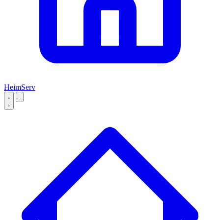
Heim
Serv