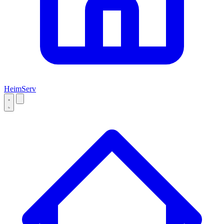
Heim
Serv