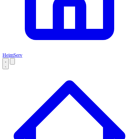
Heim
Serv