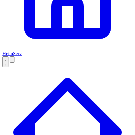
Heim
Serv