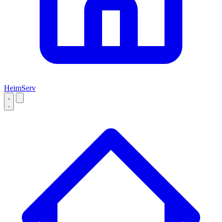
Heim
Serv