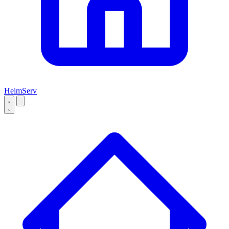
Heim
Serv