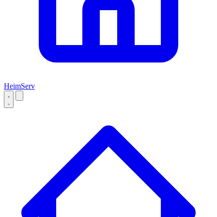
Heim
Serv