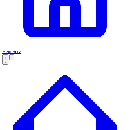
Heim
Serv