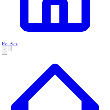
Heim
Serv