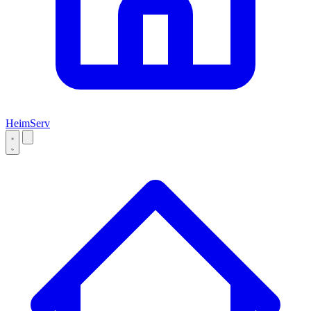
Heim
Serv