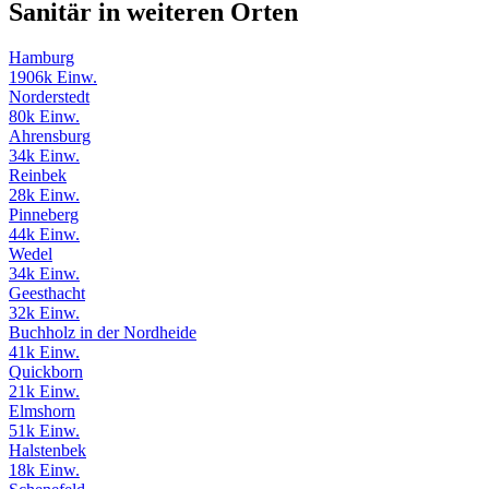
Sanitär in weiteren Orten
Hamburg
1906k Einw.
Norderstedt
80k Einw.
Ahrensburg
34k Einw.
Reinbek
28k Einw.
Pinneberg
44k Einw.
Wedel
34k Einw.
Geesthacht
32k Einw.
Buchholz in der Nordheide
41k Einw.
Quickborn
21k Einw.
Elmshorn
51k Einw.
Halstenbek
18k Einw.