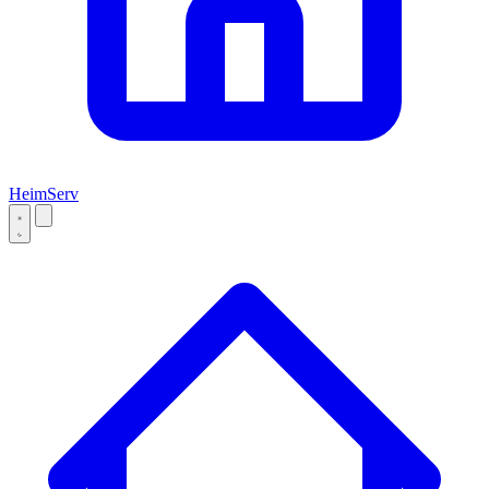
Heim
Serv