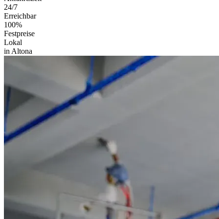
24/7
Erreichbar
100%
Festpreise
Lokal
in Altona