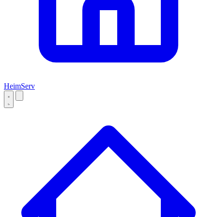
Heim
Serv