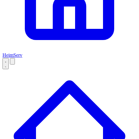
Heim
Serv