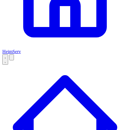
Heim
Serv