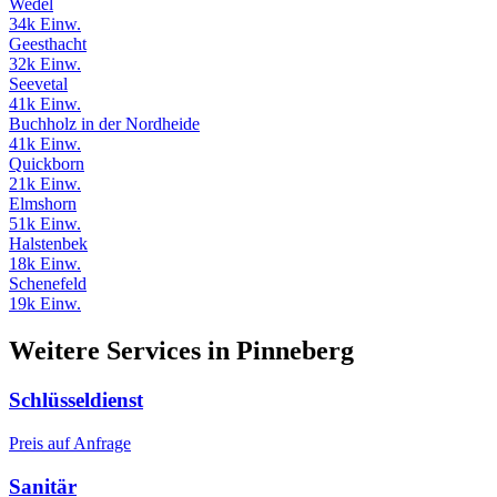
Wedel
34k Einw.
Geesthacht
32k Einw.
Seevetal
41k Einw.
Buchholz in der Nordheide
41k Einw.
Quickborn
21k Einw.
Elmshorn
51k Einw.
Halstenbek
18k Einw.
Schenefeld
19k Einw.
Weitere Services in Pinneberg
Schlüsseldienst
Preis auf Anfrage
Sanitär