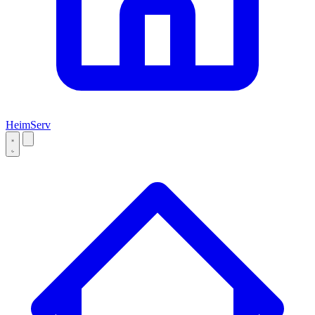
Heim
Serv