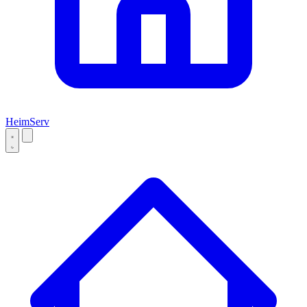
Heim
Serv