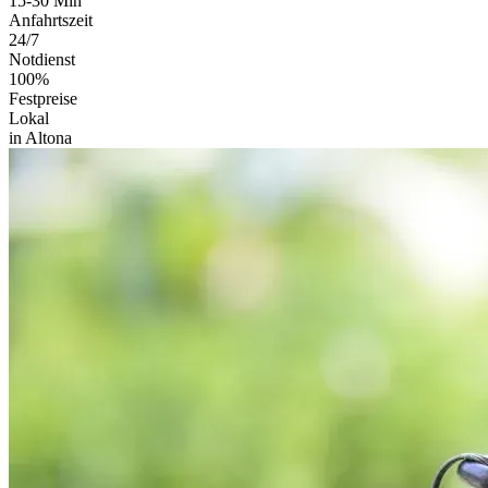
15-30 Min
Anfahrtszeit
24/7
Notdienst
100%
Festpreise
Lokal
in Altona