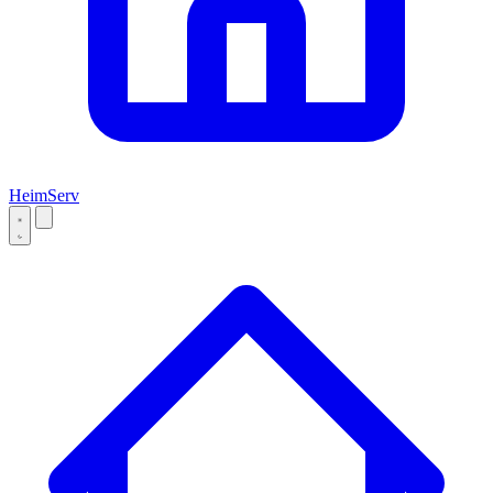
Heim
Serv