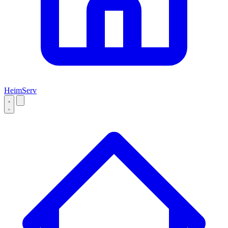
Heim
Serv