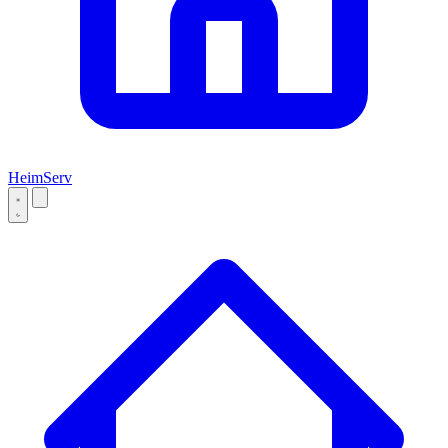
Heim
Serv