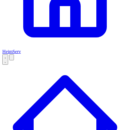
Heim
Serv