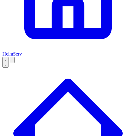
Heim
Serv